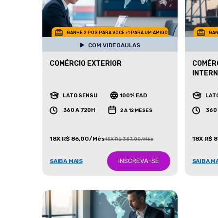
GANHE 2 POS PARA VOCE +1 PARA UM AMIGO
GAN
COM VIDEOAULAS
COMÉRCIO EXTERIOR
COMÉRC
INTERN
LATO SENSU
100% EAD
LAT
360 A 720H
360
2 A 12 MESES
18X R$ 86,00/Mês
18X R$ 
18X R$ 387,00/Mês
INSCREVA-SE
SAIBA MAIS
SAIBA M