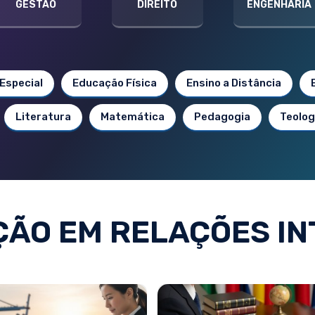
GESTÃO
DIREITO
ENGENHARIA
Especial
Educação Física
Ensino a Distância
Literatura
Matemática
Pedagogia
Teolog
ÃO EM RELAÇÕES IN