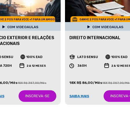
HE 2 POS PARA VOCE +1 PARA UM AMIGO
GANHE 2 POS PARA VOCE +1 PARA U
COM VIDEOAULAS
COM VIDEOAULAS
IO EXTERIOR E RELAÇÕES
DIREITO INTERNACIONAL
ACIONAIS
O SENSU
100% EAD
LATO SENSU
100% EAD
 A 720H
360H
2 A 12 MESES
2 A 12 MESE
86,00/Mês
18X R$ 86,00/Mês
18X R$ 387,00/Mês
18X R$ 387,00/Mê
INSCREVA-SE
INSCREVA
AIS
SAIBA MAIS