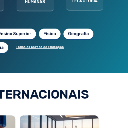
TECNOLOGIA
HUMANAS
Ensino Superior
Física
Geografia
ia
Todos os Cursos de Educação
TERNACIONAIS