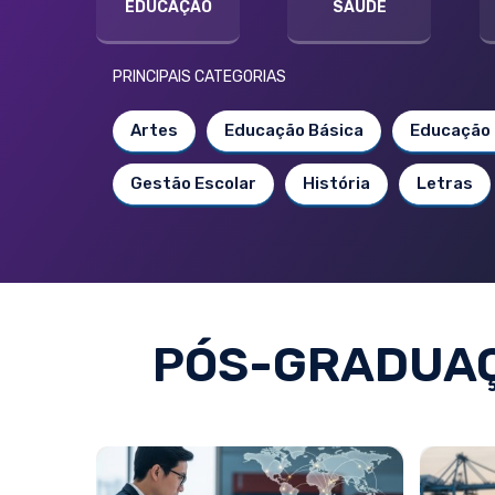
EDUCAÇÃO
SAÚDE
PRINCIPAIS CATEGORIAS
Artes
Educação Básica
Educação 
Gestão Escolar
História
Letras
PÓS-GRADUAÇ