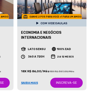
M AMIGO
GANHE 2 POS PARA VOCE +1 PARA UM AMIGO
COM VIDEOAULAS
ECONOMIA E NEGÓCIOS
INTERNACIONAIS
LATO SENSU
100% EAD
360 A 720H
S
2 A 12 MESES
18X R$ 86,00/Mês
s
18X R$ 387,00/Mês
-SE
INSCREVA-SE
SAIBA MAIS