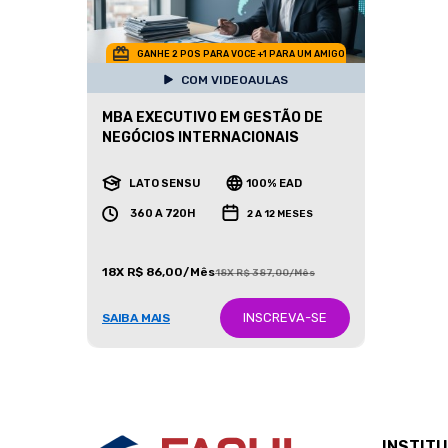
GANHE 2 POS PARA VOCE +1 PARA UM AMIGO
COM VIDEOAULAS
MBA EXECUTIVO EM GESTÃO DE
NEGÓCIOS INTERNACIONAIS
LATO SENSU
100% EAD
360 A 720H
2 A 12 MESES
18X R$ 86,00/Mês
18X R$ 387,00/Mês
INSCREVA-SE
SAIBA MAIS
INSTIT